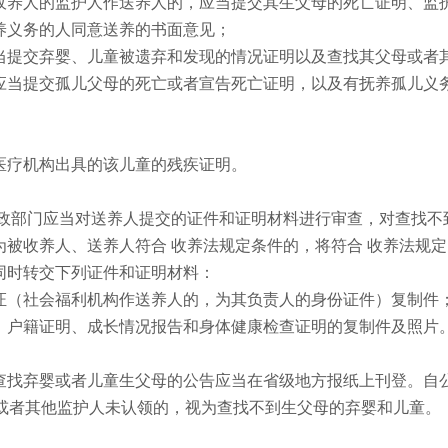
收养人的监护人作送养人的，应当提交其生父母的死亡证明、监
养义务的人同意送养的书面意见；
当提交弃婴、儿童被遗弃和发现的情况证明以及查找其父母或者
应当提交孤儿父母的死亡或者宣告死亡证明，以及有抚养孤儿义
医疗机构出具的该儿童的残疾证明。
民政部门应当对送养人提交的证件和证明材料进行审查，对查找不
被收养人、送养人符合 收养法规定条件的，将符合 收养法规
同时转交下列证件和证明材料：
证（社会福利机构作送养人的，为其负责人的身份证件）复制件
、户籍证明、成长情况报告和身体健康检查证明的复制件及照片
查找弃婴或者儿童生父母的公告应当在省级地方报纸上刊登。自
母或者其他监护人未认领的，视为查找不到生父母的弃婴和儿童。