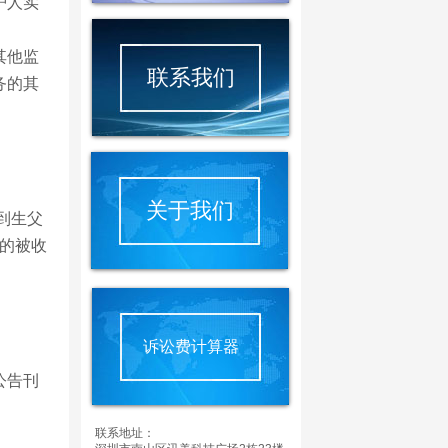
护人实
其他监
联系我们
务的其
关于我们
到生父
定的被收
；
。
诉讼费计算器
公告刊
联系地址：