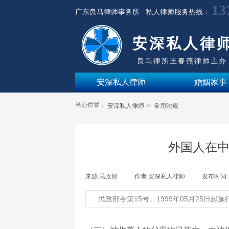
13
广东良马律师事务所 私人律师服务热线：
安深私人律
良马律所王春燕律师主办
安深私人律师
婚姻家事
当前位置：
安深私人律师
>
常用法规
外国人在
来源:
民政部
|
作者:
安深私人律师
|
发布时间
民政部令第15号。1999年05月25日起施